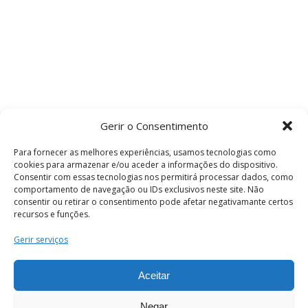
Gerir o Consentimento
Para fornecer as melhores experiências, usamos tecnologias como
cookies para armazenar e/ou aceder a informações do dispositivo.
Consentir com essas tecnologias nos permitirá processar dados, como
comportamento de navegação ou IDs exclusivos neste site. Não
consentir ou retirar o consentimento pode afetar negativamante certos
recursos e funções.
Termos e Condições
Gerir serviços
Aceitar
© 2026 . Câmara Municipal de Coimbra . Todos
os direitos reservados.
Negar