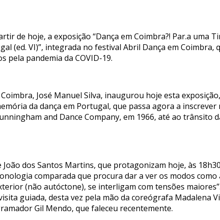
artir de hoje, a exposição “Dança em Coimbra?! Par.a uma T
gal (ed. VI)”, integrada no festival Abril Dança em Coimbra
dos pela pandemia da COVID-19.
Coimbra, José Manuel Silva, inaugurou hoje esta exposição
 memória da dança em Portugal, que passa agora a inscrever
Cunningham and Dance Company, em 1966, até ao trânsito 
e João dos Santos Martins, que protagonizam hoje, às 18h30,
 cronologia comparada que procura dar a ver os modos como 
terior (não autóctone), se interligam com tensões maiores”. 
isita guiada, desta vez pela mão da coreógrafa Madalena Vic
ramador Gil Mendo, que faleceu recentemente.