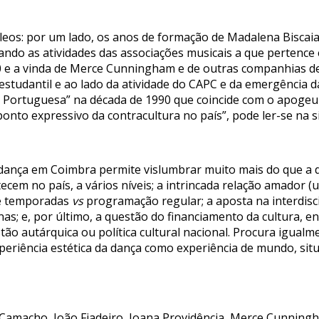
leos: por um lado, os anos de formação de Madalena Biscaia
ndo as atividades das associações musicais a que pertence
0 e a vinda de Merce Cunningham e de outras companhias de 
estudantil e ao lado da atividade do CAPC e da emergência d
ortuguesa” na década de 1990 que coincide com o apogeu d
onto expressivo da contracultura no país”, pode ler-se na s
ança em Coimbra permite vislumbrar muito mais do que a da
tecem no país, a vários níveis; a intrincada relação amador (
 e temporadas
vs
programação regular; a aposta na interdisc
nas; e, por último, a questão do financiamento da cultura, en
tão autárquica ou política cultural nacional. Procura igualm
xperiência estética da dança como experiência de mundo, sit
o Camacho, João Fiadeiro, Joana Providência, Merce Cunnin