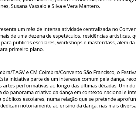
nes, Susana Vassalo e Silva e Vera Mantero.
resenta um mês de intensa atividade centralizada no Conve
mais de uma dezena de espetáculos, residências artísticas, q
s para públicos escolares, workshops e masterclass, além da 
ra primeiro plano.
mbra/TAGV e CM Coimbra/Convento São Francisco, o Festiva
Esta iniciativa parte de um interesse comum pela dança, rec
 artes performativas ao longo das últimas décadas. Unindo
ta do panorama criativo da dança em contexto nacional e in
a públicos escolares, numa relação que se pretende aprofu
 dedicam notoriamente ao ensino da dança, nas mais divers