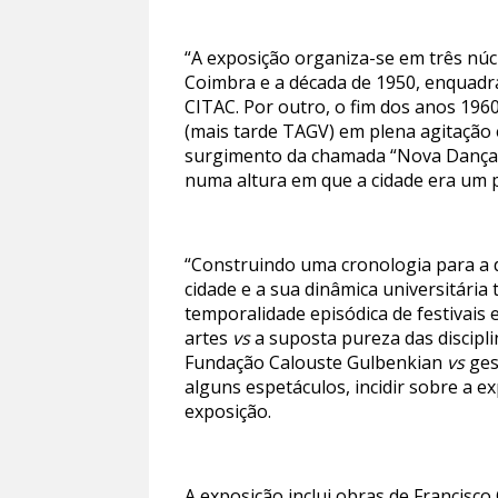
“A exposição organiza-se em três núc
Coimbra e a década de 1950, enquadra
CITAC. Por outro, o fim dos anos 196
(mais tarde TAGV) em plena agitação 
surgimento da chamada “Nova Dança P
numa altura em que a cidade era um p
“Construindo uma cronologia para a d
cidade e a sua dinâmica universitária 
temporalidade episódica de festivais
artes
vs
a suposta pureza das discipli
Fundação Calouste Gulbenkian
vs
ges
alguns espetáculos, incidir sobre a e
exposição.
A exposição inclui obras de Francisc