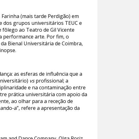
 Farinha (mais tarde Perdigão) em
 e dos grupos universitários TEUC e
fôlego ao Teatro de Gil Vicente
a performance arte. Por fim, o
a Bienal Universitária de Coimbra,
inopse.
nça: as esferas de influência que a
universitário)
vs
profissional; a
iplinaridade e na contaminação entre
tre prática universitária com apoio da
ente, ao olhar para a receção de
uando-a”, refere a apresentação da
gham and Dance Company, Olga Roriz,