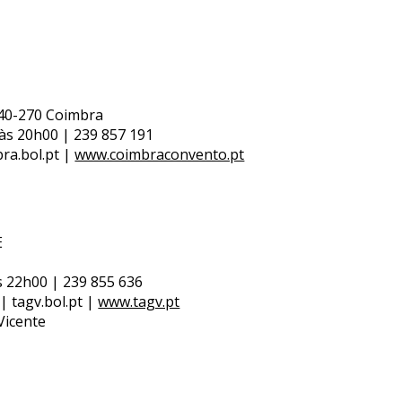
3040-270 Coimbra
às 20h00 | 239 857 191
ra.bol.pt |
www.coimbraconvento.pt
E
a
s 22h00 | 239 855 636
| tagv.bol.pt |
www.tagv.pt
Vicente