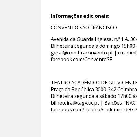
Informações adicionais:
CONVENTO SÃO FRANCISCO
Avenida da Guarda Inglesa, n.º 1 A, 
Bilheteira segunda a domingo 15h00 
geral@coimbraconvento.pt | cmcoimb
facebook.com/ConventoSF
TEATRO ACADÉMICO DE GIL VICENT
Praça da República 3000-342 Coimbr
Bilheteira segunda a sábado 17h00 à
bilheteira@tagv.uc.pt | Balcões FNAC 
facebook.com/TeatroAcademicodeGil