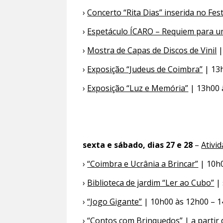
›
Concerto “Rita Dias” inserida no Fest
›
Espetáculo ÍCARO – Requiem para 
›
Mostra de Capas de Discos de Vinil
|
›
Exposição “Judeus de Coimbra”
| 13h
›
Exposição “Luz e Memória”
| 13h00 
sexta e sábado, dias 27 e 28
–
Ativi
›
“Coimbra e Ucrânia a Brincar”
| 10h
›
Biblioteca de jardim “Ler ao Cubo”
| 
›
“Jogo Gigante”
| 10h00 às 12h00 – 
›
“Contos com Brinquedos”
| a partir