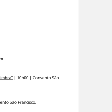
em
oimbra”
| 10h00 | Convento São
ento São Francisco
.