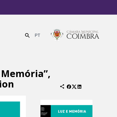
PT
Enviar
 Memória”,
ion