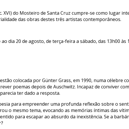
séc. XVI) do Mosteiro de Santa Cruz cumpre-se como lugar int
alidade das obras destes três artistas contemporâneos.
 ao dia 20 de agosto, de terça-feira a sábado, das 13h00 às
estão colocada por Günter Grass, em 1990, numa célebre co
screver poemas depois de Auschwitz. Incapaz de conviver co
 parecia ter dado a resposta.
poesia para empreender uma profunda reflexão sobre o sent
lorou o mesmo tema, evocando as memórias íntimas das víti
entido para escapar ao absurdo da inexistência. Se a barbá
r?