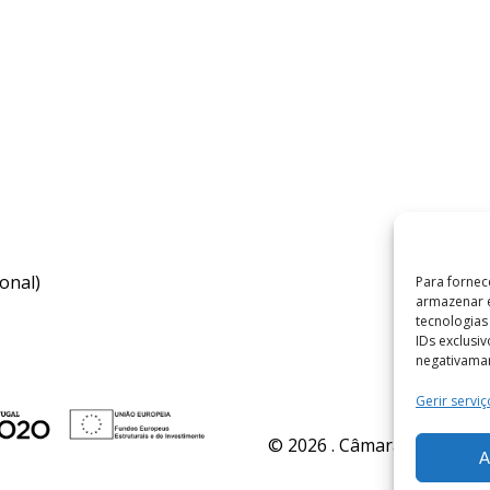
onal)
Para fornec
armazenar e
tecnologia
IDs exclusi
negativaman
Gerir serviç
© 2026 . Câmara Municipal 
A