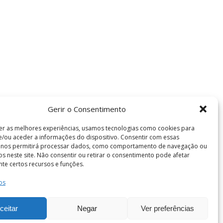
Gerir o Consentimento
er as melhores experiências, usamos tecnologias como cookies para
/ou aceder a informações do dispositivo. Consentir com essas
s nos permitirá processar dados, como comportamento de navegação ou
vos neste site. Não consentir ou retirar o consentimento pode afetar
te certos recursos e funções.
os
Termos e Condições
de Coimbra . Todos os direitos reservados.
ceitar
Negar
Ver preferências