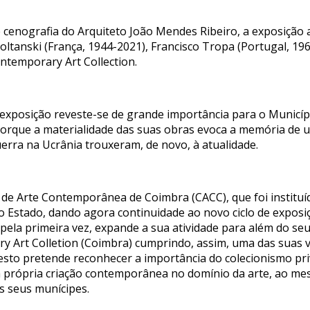
 cenografia do Arquiteto João Mendes Ribeiro, a exposição 
tanski (França, 1944-2021), Francisco Tropa (Portugal, 196
ntemporary Art Collection.
a exposição reveste-se de grande importância para o Municí
porque a materialidade das suas obras evoca a memória de 
erra na Ucrânia trouxeram, de novo, à atualidade.
 de Arte Contemporânea de Coimbra (CACC), que foi institu
 Estado, dando agora continuidade ao novo ciclo de exposi
 pela primeira vez, expande a sua atividade para além do se
 Art Colletion (Coimbra) cumprindo, assim, uma das suas v
 gesto pretende reconhecer a importância do colecionismo 
a própria criação contemporânea no domínio da arte, ao 
os seus munícipes.