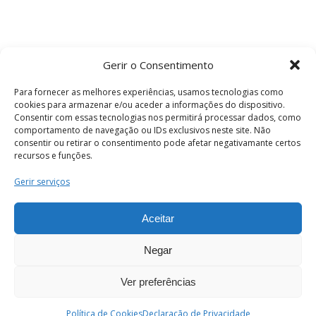
Gerir o Consentimento
Para fornecer as melhores experiências, usamos tecnologias como
cookies para armazenar e/ou aceder a informações do dispositivo.
Consentir com essas tecnologias nos permitirá processar dados, como
comportamento de navegação ou IDs exclusivos neste site. Não
consentir ou retirar o consentimento pode afetar negativamante certos
recursos e funções.
Termos e Condições
Gerir serviços
Aceitar
© 2026 . Câmara Municipal de Coimbra . Todos
os direitos reservados.
Negar
Ver preferências
PT
Enviar
Política de Cookies
Declaração de Privacidade