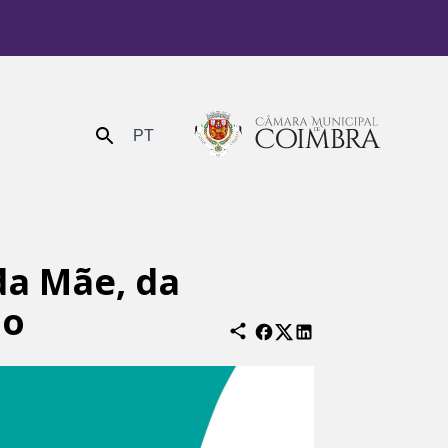
PT
Enviar
da Mãe, da
io