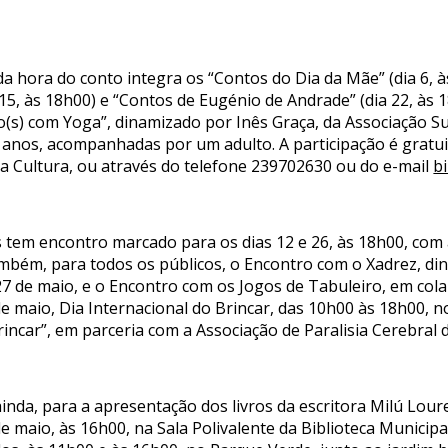
hora do conto integra os “Contos do Dia da Mãe” (dia 6, às
15, às 18h00) e “Contos de Eugénio de Andrade” (dia 22, às 1
o(s) com Yoga”, dinamizado por Inês Graça, da Associação S
co anos, acompanhadas por um adulto. A participação é gratui
a Cultura, ou através do telefone 239702630 ou do e-mail
b
tem encontro marcado para os dias 12 e 26, às 18h00, com a
bém, para todos os públicos, o Encontro com o Xadrez, din
7 de maio, e o Encontro com os Jogos de Tabuleiro, em col
de maio, Dia Internacional do Brincar, das 10h00 às 18h00, n
ncar”, em parceria com a Associação de Paralisia Cerebral 
nda, para a apresentação dos livros da escritora Milú Lour
e maio, às 16h00, na Sala Polivalente da Biblioteca Municipal