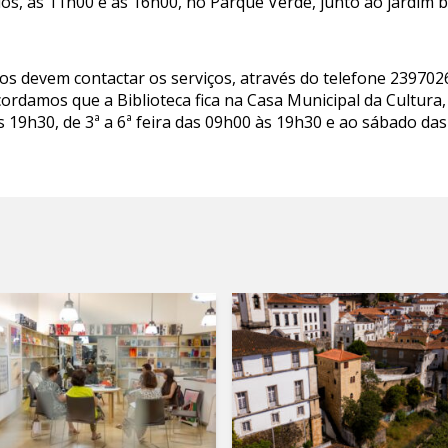
os, às 11h00 e às 16h00, no Parque Verde, junto ao jardim b
os devem contactar os serviços, através do telefone 239702
cordamos que a Biblioteca fica na Casa Municipal da Cultura
s 19h30, de 3ª a 6ª feira das 09h00 às 19h30 e ao sábado da