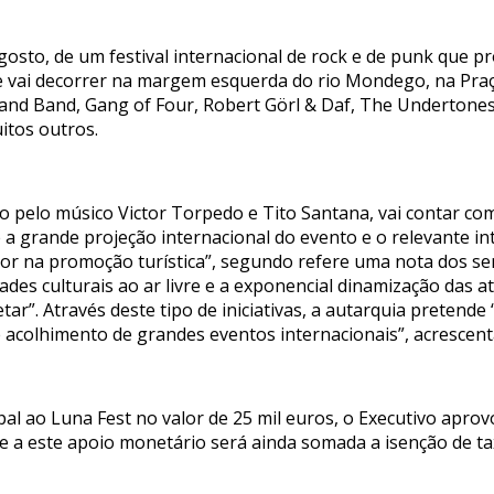
gosto, de um festival internacional de rock e de punk que pro
e vai decorrer na margem esquerda do rio Mondego, na Praç
nd Band, Gang of Four, Robert Görl & Daf, The Undertones
itos outros.
o pelo músico Victor Torpedo e Tito Santana, vai contar co
a grande projeção internacional do evento e o relevante in
tor na promoção turística”, segundo refere uma nota dos s
dades culturais ao ar livre e a exponencial dinamização das 
tar”. Através deste tipo de iniciativas, a autarquia preten
e acolhimento de grandes eventos internacionais”, acrescen
pal ao Luna Fest no valor de 25 mil euros, o Executivo apro
 a este apoio monetário será ainda somada a isenção de tax