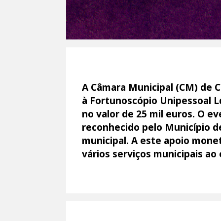
A Câmara Municipal (CM) de C
à Fortunoscópio Unipessoal Ld
no valor de 25 mil euros. O ev
reconhecido pelo Município de
municipal. A este apoio monet
vários serviços municipais ao