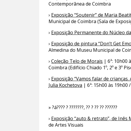
Contemporânea de Coimbra
›
Exposição “Soutenir” de Maria Beati
Municipal de Coimbra (Sala de Exposi
›
Exposição Permanente do Núcleo da
›
Exposição de pintura “Don’t Get Emo
Almedina do Museu Municipal de Co
›
Coleção Telo de Morais
| 6ª: 10h00 
Coimbra (Edifício Chiado 1º, 2º e 3º Pis
›
Exposição “Vamos falar de crianças.
Julia Kochetova
| 6ª: 15h00 às 19h00 
» ?á???? ? ???????, ?? ? ?? ?? ??????
›
Exposição “auto & retrato”, de Inês 
de Artes Visuais