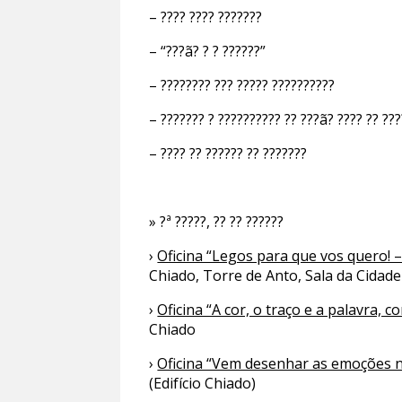
– ???? ???? ???????
– “???ã? ? ? ??????”
– ???????? ??? ????? ??????????
– ??????? ? ?????????? ?? ???ã? ???? ?? ???
– ???? ?? ?????? ?? ???????
» ?ª ?????, ?? ?? ??????
›
Oficina “Legos para que vos quero! –
Chiado, Torre de Anto, Sala da Cidade 
›
Oficina “A cor, o traço e a palavra
Chiado
›
Oficina “Vem desenhar as emoções n
(Edifício Chiado)