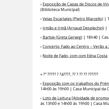
›
Exposição de Capas de Discos de Vini
(Biblioteca Municipal)
›
Velas Escarlates (Pietro Marcello)
| 
›
Irmão e Irmã (Arnaud Desplechin)
| 
›
Barbie (Greta Gerwig)
| 18h40 | Cas
›
Concerto: Fado ao Centro – Verão 
›
Noite de Fado, com com Edna Costa
» ?ª ????? ? ?á????, ?? ? ?? ?? ??????
›
Exposição com os trabalhos do Prém
14h00 às 19h00 | Casa Municipal da Cu
›
Loto de Leitura [Atividade de promoç
às 13h00 e 14h00 às 19h00 | Casa Mun