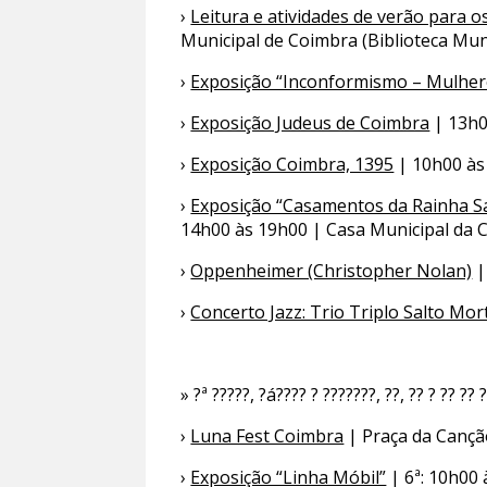
›
Leitura e atividades de verão para 
Municipal de Coimbra (Biblioteca Mun
›
Exposição “Inconformismo – Mulhe
›
Exposição Judeus de Coimbra
| 13h00
›
Exposição Coimbra, 1395
| 10h00 às
›
Exposição “Casamentos da Rainha Sa
14h00 às 19h00 | Casa Municipal da C
›
Oppenheimer (Christopher Nolan)
|
›
Concerto Jazz: Trio Triplo Salto Mo
» ?ª ?????, ?á???? ? ???????, ??, ?? ? ?? ?? 
›
Luna Fest Coimbra
| Praça da Canç
›
Exposição “Linha Móbil”
| 6ª: 10h00