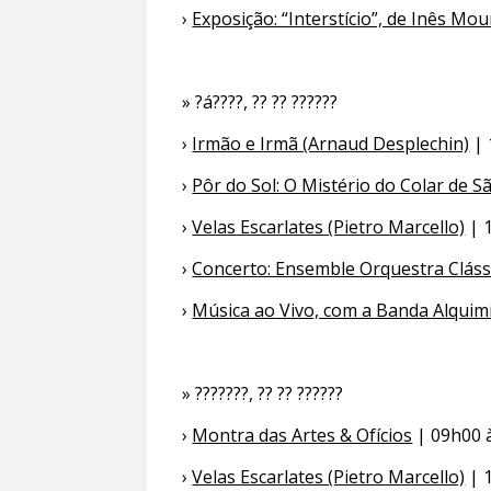
›
Exposição: “Interstício”, de Inês Mour
» ?á????, ?? ?? ??????
›
Irmão e Irmã (Arnaud Desplechin)
| 
›
Pôr do Sol: O Mistério do Colar de 
›
Velas Escarlates (Pietro Marcello)
| 
›
Concerto: Ensemble Orquestra Cláss
›
Música ao Vivo, com a Banda Alquim
» ???????, ?? ?? ??????
›
Montra das Artes & Ofícios
| 09h00 à
›
Velas Escarlates (Pietro Marcello)
| 