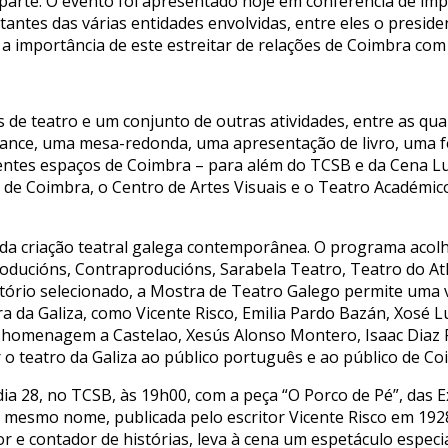
 parte. O evento foi apresentado hoje em conferência de im
antes das várias entidades envolvidas, entre eles o presid
u a importância de este estreitar de relações de Coimbra com 
 de teatro e um conjunto de outras atividades, entre as quai
ance, uma mesa-redonda, uma apresentação de livro, uma fei
erentes espaços de Coimbra – para além do TCSB e da Cena L
 de Coimbra, o Centro de Artes Visuais e o Teatro Académico
 da criação teatral galega contemporânea. O programa acol
roducións, Contraproducións, Sarabela Teatro, Teatro do At
rtório selecionado, a Mostra de Teatro Galego permite uma 
ura da Galiza, como Vicente Risco, Emilia Pardo Bazán, Xosé L
a homenagem a Castelao, Xesús Alonso Montero, Isaac Diaz P
 teatro da Galiza ao público português e ao público de Coi
a 28, no TCSB, às 19h00, com a peça “O Porco de Pé”, das E
mesmo nome, publicada pelo escritor Vicente Risco em 1928. 
r e contador de histórias, leva à cena um espetáculo especi