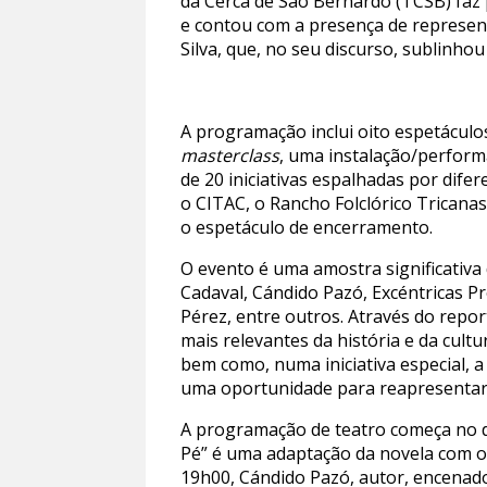
da Cerca de São Bernardo (TCSB) faz
e contou com a presença de represent
Silva, que, no seu discurso, sublinho
A programação inclui oito espetáculos
masterclass
, uma instalação/perform
de 20 iniciativas espalhadas por dif
o CITAC, o Rancho Folclórico Tricanas
o espetáculo de encerramento.
O evento é uma amostra significativa
Cadaval, Cándido Pazó, Excéntricas P
Pérez, entre outros. Através do repo
mais relevantes da história e da cult
bem como, numa iniciativa especial, 
uma oportunidade para reapresentar o
A programação de teatro começa no di
Pé” é uma adaptação da novela com o 
19h00, Cándido Pazó, autor, encenado