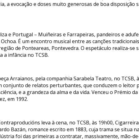
a, a evocação e doses muito generosas de boa disposição s
aliza e Portugal – Muiñeiras e Farrapeiras, pandeiros e ad
Ochoa. É um encontro musical entre as canções tradicionais
 região de Ponteareas, Pontevedra. O espetáculo realiza-se 
a a infância no TCSB.
 peça Arraianos, pela companhia Sarabela Teatro, no TCSB, 
m conjunto de relatos perturbantes, que conduzem o leitor
sciência, e a grandeza da alma e da vida. Venceu o Prémio da 
ez, em 1992.
Contraproducións leva à cena, no TCSB, às 19h00, Cigarreir
ardo Bazán, romance escrito em 1883, cuja trama se situa n
ndústria foi das primeiras a contratar, massivamente, mão-d