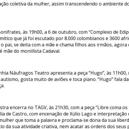
ação coletiva da mulher, assim transcendendo o ambiente d
onifrates, às 19h00, a 6 de outubro, com “Complexo de Edip
 mítico que já foi escutado por 8.000 colombianos e 3600 afri
o pai, se deita com a mãe e chama filhos aos irmãos, agor
é mãe do moniilista Cadaval.
nhia Náufragos Teatro apresenta a peça “Hugo”, às 11h00, 
autismo, gosta muito de aviões e toca piano. “Hugo” fala d
ça.
ra encerra no TAGV, às 21h30, com a peça “Libre coma os 
ía de Castro, com encenação de Xúlio Lago e interpretação d
mulher que toma a palavra e proclama-se dona da sua liberd
io da sua atividade criativa, nem acatar as ordens dos seus