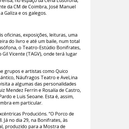
prensa, no espaço da Cena Lusófona,
ente da CM de Coimbra, José Manuel
a Galiza e os galegos.
s oficinas, exposições, leituras, uma
ra do livro e até um baile, num total
usófona, o Teatro-Estúdio Bonifrates,
 Gil Vicente (TAGV), onde terá lugar
he grupos e artistas como Quico
lántico, Náufragos Teatro e AveLina
visita a algumas das personalidades
uiz Mendez Ferrín e Rosalía de Castro,
ardo e Luis Seoane. Esta é, assim,
mbra em particular.
xcéntricas Producións. “O Porco de
Já no dia 29, na Bonifrates, às
al, produzido para a Mostra de