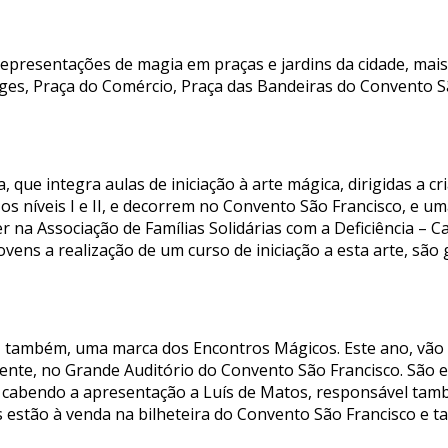
2 representações de magia em praças e jardins da cidade, ma
rges, Praça do Comércio, Praça das Bandeiras do Convento 
 que integra aulas de iniciação à arte mágica, dirigidas a cr
s níveis I e II, e decorrem no Convento São Francisco, e uma
r na Associação de Famílias Solidárias com a Deficiência – C
ovens a realização de um curso de iniciação a esta arte, são 
, também, uma marca dos Encontros Mágicos. Este ano, vão 
nte, no Grande Auditório do Convento São Francisco. São e
 cabendo a apresentação a Luís de Matos, responsável també
as estão à venda na bilheteira do Convento São Francisco e