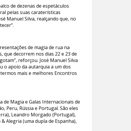
 palco de dezenas de espetáculos
al pelas suas caraterísticas
osé Manuel Silva, realçando que, no
tecer”.
apresentações de magia de rua na
is, que decorrem nos dias 22 e 23 de
gotam”, reforçou. José Manuel Silva
iu o apoio da autarquia a um dos
 termos mais e melhores Encontros
la de Magia e Galas Internacionais de
ão, Peru, Rússia e Portugal. São eles
terra), Leandro Morgado (Portugal),
ó & Alegria (uma dupla de Espanha),