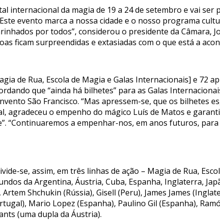
ital internacional da magia de 19 a 24 de setembro e vai ser
 “Este evento marca a nossa cidade e o nosso programa cultur
carinhados por todos”, considerou o presidente da Câmara, J
soas ficam surpreendidas e extasiadas com o que está a acon
Magia de Rua, Escola de Magia e Galas Internacionais] e 72 
cordando que “ainda há bilhetes” para as Galas Internaciona
vento São Francisco. “Mas apressem-se, que os bilhetes es
ival, agradeceu o empenho do mágico Luís de Matos e garant
e”. “Continuaremos a empenhar-nos, em anos futuros, para
vide-se, assim, em três linhas de ação – Magia de Rua, Esco
iundos da Argentina, Áustria, Cuba, Espanha, Inglaterra, Jap
Artem Shchukin (Rússia), Gisell (Peru), James James (Ingla
ortugal), Mario Lopez (Espanha), Paulino Gil (Espanha), Ram
nts (uma dupla da Áustria).