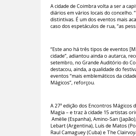
A cidade de Coimbra volta a ser a cap
diários em vários locais do concelho.
distintivas. É um dos eventos mais a
caso dos espetáculos de rua, “as pes
“Este ano há três tipos de eventos [
cidade”, adiantou ainda o autarca, re
setembro, no Grande Auditório do Con
destacou, ainda, a qualidade do fest
eventos “mais emblemáticos da cidad
Mágicos”, reforçou.
A 27ª edição dos Encontros Mágicos di
Magia – e traz à cidade 15 artistas or
Amèlie (Espanha), Amino-San (Japão), 
Lebart (Argentina), Luís de Matos (P
Raul Camaguey (Cuba) e The Clairvoya