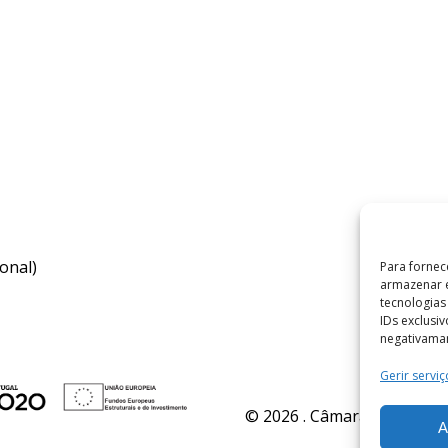
onal)
Para fornec
armazenar e
tecnologia
IDs exclusi
negativaman
Gerir serviç
© 2026 . Câmara Municipal 
A