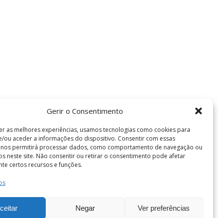
Gerir o Consentimento
er as melhores experiências, usamos tecnologias como cookies para
/ou aceder a informações do dispositivo. Consentir com essas
s nos permitirá processar dados, como comportamento de navegação ou
vos neste site. Não consentir ou retirar o consentimento pode afetar
te certos recursos e funções.
os
Termos e Condições
de Coimbra . Todos os direitos reservados.
ceitar
Negar
Ver preferências