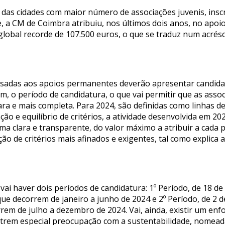
as cidades com maior número de associações juvenis, inscr
e, a CM de Coimbra atribuiu, nos últimos dois anos, no apoio 
global recorde de 107.500 euros, o que se traduz num acré
ssadas aos apoios permanentes deverão apresentar candida
sim, o período de candidatura, o que vai permitir que as as
ara e mais completa. Para 2024, são definidas como linhas d
 e equilíbrio de critérios, a atividade desenvolvida em 20
rma clara e transparente, do valor máximo a atribuir a cada
ão de critérios mais afinados e exigentes, tal como explica 
vai haver dois períodos de candidatura: 1º Período, de 18 d
ue decorrem de janeiro a junho de 2024 e 2º Período, de 2 d
rem de julho a dezembro de 2024. Vai, ainda, existir um en
rem especial preocupação com a sustentabilidade, nomeada