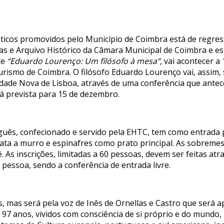
máticos promovidos pelo Município de Coimbra está de regres
cas e Arquivo Histórico da Câmara Municipal de Coimbra e e
te
“Eduardo Lourenço: Um filósofo à mesa”,
vai acontecer a 
Turismo de Coimbra. O filósofo Eduardo Lourenço vai, assim,
sidade Nova de Lisboa, através de uma conferência que antec
tá prevista para 15 de dezembro.
guês, confecionado e servido pela EHTC, tem como entrada 
tata a murro e espinafres como prato principal. As sobreme
. As inscrições, limitadas a 60 pessoas, devem ser feitas at
 pessoa, sendo a conferência de entrada livre.
 mas será pela voz de Inês de Ornellas e Castro que será a
s 97 anos, vividos com consciência de si próprio e do mund