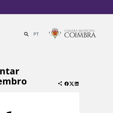
PT
Enviar
antar
vembro