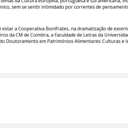
 temas da Cultura europeia, portuguesa e sul americana, inclu
único, sem se sentir intimidado por correntes de pensamento
i estar a Cooperativa Bonifrates, na dramatização de excer
eiros da CM de Coimbra, a Faculdade de Letras da Universid
 do Doutoramento em Patrimónios Alimentares: Culturas e I