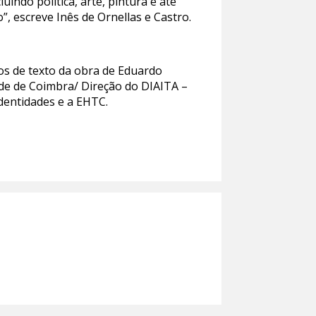
indo política, arte, pintura e até
”, escreve Inês de Ornellas e Castro.
tos de texto da obra de Eduardo
ade de Coimbra/ Direção do DIAITA –
dentidades e a EHTC.