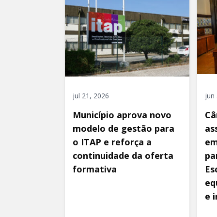
jul 21, 2026
jun
Município aprova novo
Câ
modelo de gestão para
as
o ITAP e reforça a
em
continuidade da oferta
pa
formativa
Es
eq
e 