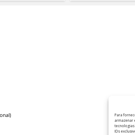
onal)
Para fornec
armazenar e
tecnologia
IDs exclusi