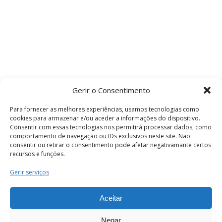
Gerir o Consentimento
Para fornecer as melhores experiências, usamos tecnologias como
cookies para armazenar e/ou aceder a informações do dispositivo.
Consentir com essas tecnologias nos permitirá processar dados, como
comportamento de navegação ou IDs exclusivos neste site. Não
consentir ou retirar o consentimento pode afetar negativamante certos
recursos e funções.
Termos e Condições
Gerir serviços
Aceitar
© 2026 . Câmara Municipal de Coimbra . Todos
os direitos reservados.
Negar