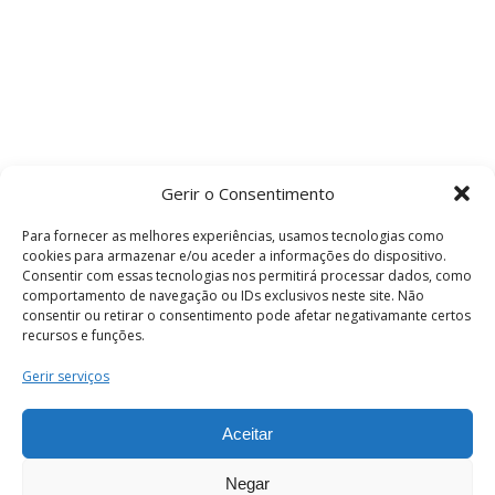
Gerir o Consentimento
Para fornecer as melhores experiências, usamos tecnologias como
cookies para armazenar e/ou aceder a informações do dispositivo.
Consentir com essas tecnologias nos permitirá processar dados, como
comportamento de navegação ou IDs exclusivos neste site. Não
consentir ou retirar o consentimento pode afetar negativamante certos
recursos e funções.
Termos e Condições
Gerir serviços
Aceitar
© 2026 . Câmara Municipal de Coimbra . Todos
os direitos reservados.
Negar