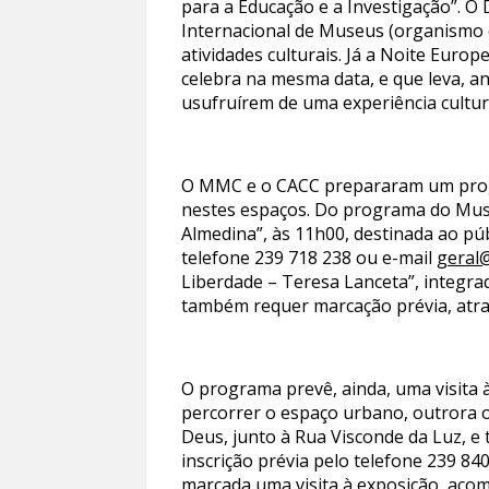
para a Educação e a Investigação”. O
Internacional de Museus (organismo 
atividades culturais. Já a Noite Euro
celebra na mesma data, e que leva, a
usufruírem de uma experiência cultur
O MMC e o CACC prepararam um progra
nestes espaços. Do programa do Muse
Almedina”, às 11h00, destinada ao públ
telefone 239 718 238 ou e-mail
geral
Liberdade – Teresa Lanceta”, integr
também requer marcação prévia, atr
O programa prevê, ainda, uma visita à
percorrer o espaço urbano, outrora o
Deus, junto à Rua Visconde da Luz, e 
inscrição prévia pelo telefone 239 84
marcada uma visita à exposição, acom