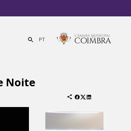
PT
Enviar
e Noite