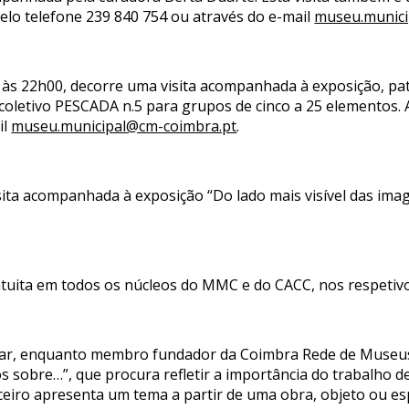
pelo telefone 239 840 754 ou através do e-mail
museu.munici
 às 22h00, decorre uma visita acompanhada à exposição, pat
coletivo PESCADA n.5 para grupos de cinco a 25 elementos. A
il
museu.municipal@cm-coimbra.pt
.
ita acompanhada à exposição “Do lado mais visível das ima
ratuita em todos os núcleos do MMC e do CACC, nos respetivo
ipar, enquanto membro fundador da Coimbra Rede de Museus,
s sobre…”, que procura refletir a importância do trabalho d
ceiro apresenta um tema a partir de uma obra, objeto ou e