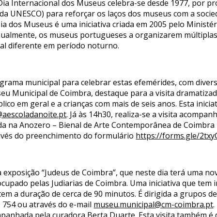
 Dia Internacional dos Museus celebra-se desde 1977, por 
da UNESCO) para reforçar os laços dos museus com a socie
peia dos Museus é uma iniciativa criada em 2005 pelo Ministér
nualmente, os museus portugueses a organizarem múltiplas a
al diferente em período noturno.
ma municipal para celebrar estas efemérides, com diversa
u Municipal de Coimbra, destaque para a visita dramatiza
ico em geral e a crianças com mais de seis anos. Esta inicia
@aescoladanoite.pt
. Já às 14h30, realiza-se a visita acompa
ada na Anozero – Bienal de Arte Contemporânea de Coimbra 
avés do preenchimento do formulário
https://forms.gle/2t
 exposição “Judeus de Coimbra”, que neste dia terá uma nova 
cupado pelas Judiarias de Coimbra. Uma iniciativa que tem i
tem a duração de cerca de 90 minutos. É dirigida a grupos d
0 754 ou através do e-mail
museu.municipal@cm-coimbra.pt
.
panhada pela curadora Berta Duarte. Esta visita também é d