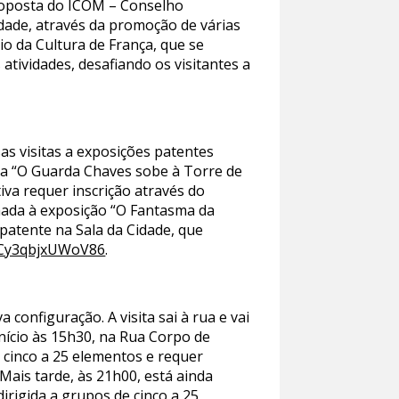
proposta do ICOM – Conselho
dade, através da promoção de várias
io da Cultura de França, que se
tividades, desafiando os visitantes a
s visitas a exposições patentes
da “O Guarda Chaves sobe à Torre de
tiva requer inscrição através do
nhada à exposição “O Fantasma da
patente na Sala da Cidade, que
xyCy3qbjxUWoV86
.
configuração. A visita sai à rua e vai
nício às 15h30, na Rua Corpo de
e cinco a 25 elementos e requer
 Mais tarde, às 21h00, está ainda
irigida a grupos de cinco a 25