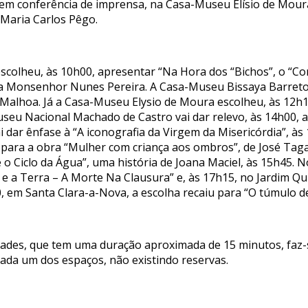
, em conferência de imprensa, na Casa-Museu Elísio de Mour
Maria Carlos Pêgo.
scolheu, às 10h00, apresentar “Na Hora dos “Bichos”, o “C
, a Monsenhor Nunes Pereira. A Casa-Museu Bissaya Barreto
 Malhoa. Já a Casa-Museu Elysio de Moura escolheu, às 12h15
seu Nacional Machado de Castro vai dar relevo, às 14h00, ao
 dar ênfase à “A iconografia da Virgem da Misericórdia”, à
 para a obra “Mulher com criança aos ombros”, de José Tag
m e o Ciclo da Água”, uma história de Joana Maciel, às 15h45.
 e a Terra – A Morte Na Clausura” e, às 17h15, no Jardim Qu
, em Santa Clara-a-Nova, a escolha recaiu para “O túmulo d
idades, que tem uma duração aproximada de 15 minutos, faz
 cada um dos espaços, não existindo reservas.