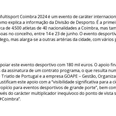
ltisport Coimbra 2024 é um evento de caráter internaciona
como explica a informação da Divisão de Desporto. É a prime
rca de 4.500 atletas de 40 nacionalidades a Coimbra, mas ta
oas no concelho, entre 14 e 23 de junho. O evento desporti
ego, mas alarga-se a outras artérias da cidade, com vário
 apoiar este evento desportivo com 180 mil euros. O apoio f
és da assinatura de um contrato programa, o que resulta n
e Triatlo de Portugal e a empresa GOAPE – Gestão, Organiz
ustificam este apoio com a “visibilidade significativa para a
opício para eventos desportivos de grande porte”, bem com
avés do carácter multiplicador inequívoco do ponto de vista 
 #Coimbra”.