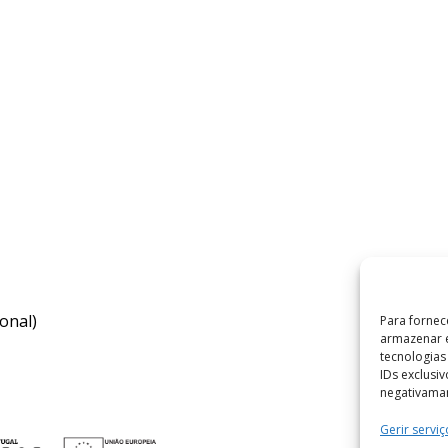
onal)
Para fornec
armazenar e
tecnologia
IDs exclusi
negativaman
Gerir serviç