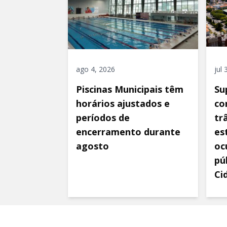
ago 4, 2026
jul
Piscinas Municipais têm
Su
horários ajustados e
co
períodos de
tr
encerramento durante
es
agosto
oc
pú
Ci