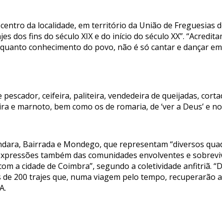
ntro da localidade, em território da União de Freguesias de
s dos fins do século XIX e do início do século XX”. “Acredi
enquanto conhecimento do povo, não é só cantar e dançar em
e pescador, ceifeira, paliteira, vendedeira de queijadas, co
ra e marnoto, bem como os de romaria, de ‘ver a Deus’ e no
ndara, Bairrada e Mondego, que representam “diversos qua
s, expressões também das comunidades envolventes e sobrev
om a cidade de Coimbra”, segundo a coletividade anfitriã. “
 de 200 trajes que, numa viagem pelo tempo, recuperarão a
A.