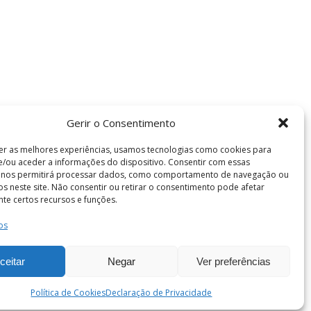
Gerir o Consentimento
er as melhores experiências, usamos tecnologias como cookies para
/ou aceder a informações do dispositivo. Consentir com essas
s nos permitirá processar dados, como comportamento de navegação ou
vos neste site. Não consentir ou retirar o consentimento pode afetar
te certos recursos e funções.
os
Termos e Condições
de Coimbra . Todos os direitos reservados.
ceitar
Negar
Ver preferências
Política de Cookies
Declaração de Privacidade