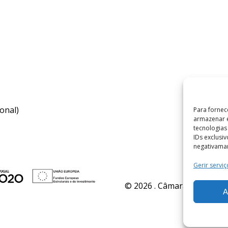
onal)
Para fornec
armazenar e
tecnologia
IDs exclusi
negativaman
Gerir serviç
© 2026 . Câmara Municipal 
A