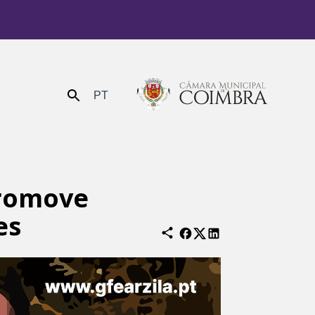
PT
Enviar
promove
es