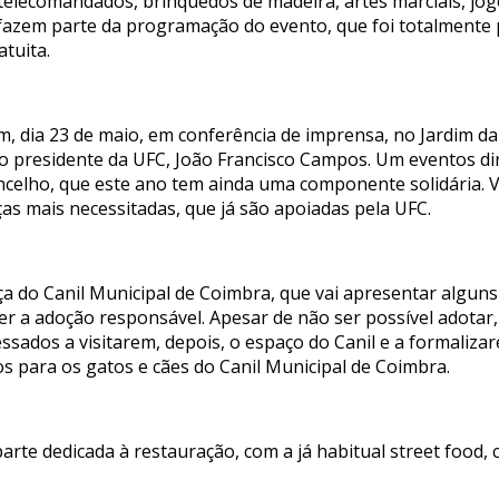
 telecomandados, brinquedos de madeira, artes marciais, jogo
fazem parte da programação do evento, que foi totalmente p
atuita.
 dia 23 de maio, em conferência de imprensa, no Jardim da
 presidente da UFC, João Francisco Campos. Um eventos dirig
celho, que este ano tem ainda uma componente solidária. V
ças mais necessitadas, que já são apoiadas pela UFC.
a do Canil Municipal de Coimbra, que vai apresentar alguns 
r a adoção responsável. Apesar de não ser possível adotar,
ssados a visitarem, depois, o espaço do Canil e a formaliza
os para os gatos e cães do Canil Municipal de Coimbra.
arte dedicada à restauração, com a já habitual street food,