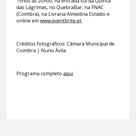
15h00 às 20h00, na entrada sul da Quinta
das Lágrimas, no QuebraBar, na FNAC
(Coimbra), na Livraria Almedina Estádio e
online em
www.eventbrite.pt
.
Créditos fotográficos: Câmara Municipal de
Coimbra | Nuno Ávila
Programa completo
aqui
.