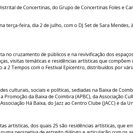
strital de Concertinas, do Grupo de Concertinas Foles e Can
 terça-feira, dia 2 de julho, com o DJ Set de Sara Mendes,
a no cruzamento de públicos e na revivificação dos espaços,
ças, visitas temáticas e residências artísticas que compõem o
 a 2 Tempos com o Festival Epicentro, distribuídos por vári
s culturais, sociais e políticas, sediadas na Baixa de Coim
 a Promoção da Baixa de Coimbra (APBC), da Associação Cult
 Associação Há Baixa, do Jazz ao Centro Clube (JACC) e da U
s artísticas, dos quais 25 são residências artísticas, que e
 numa perspetiva de estreito diálogo e articulação com os a