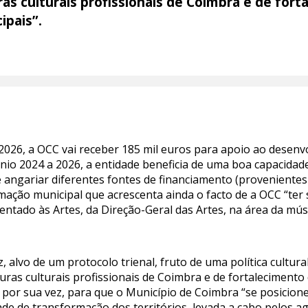
ras culturais profissionais de Coimbra e de for
ipais”.
2026, a OCC vai receber 185 mil euros para apoio ao desenv
iénio 2024 a 2026, a entidade beneficia de uma boa capacidad
 e angariar diferentes fontes de financiamento (proveniente
ormação municipal que acrescenta ainda o facto de a OCC “te
ntado às Artes, da Direção-Geral das Artes, na área da músi
z, alvo de um protocolo trienal, fruto de uma política cultu
turas culturais profissionais de Coimbra e de fortaleciment
i, por sua vez, para que o Município de Coimbra “se posicio
ade de transformação dos territórios, levada a cabo pelos ag