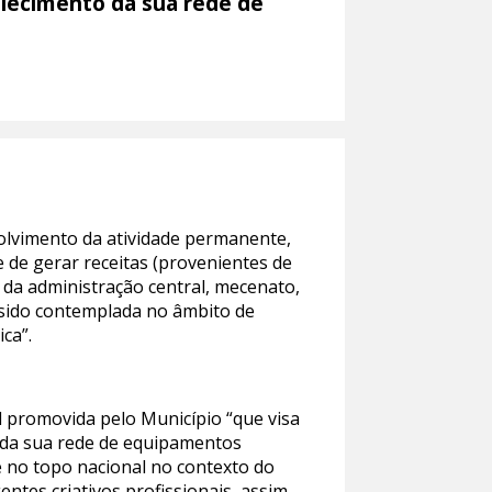
talecimento da sua rede de
olvimento da atividade permanente,
e de gerar receitas (provenientes de
s da administração central, mecenato,
r sido contemplada no âmbito de
ca”.
ral promovida pelo Município “que visa
o da sua rede de equipamentos
ne no topo nacional no contexto do
entes criativos profissionais, assim