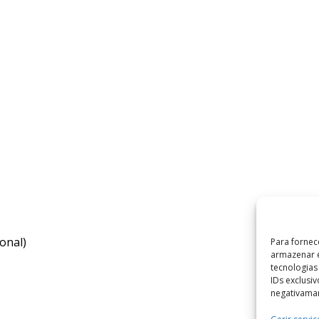
onal)
Para fornec
armazenar e
tecnologia
IDs exclusi
negativaman