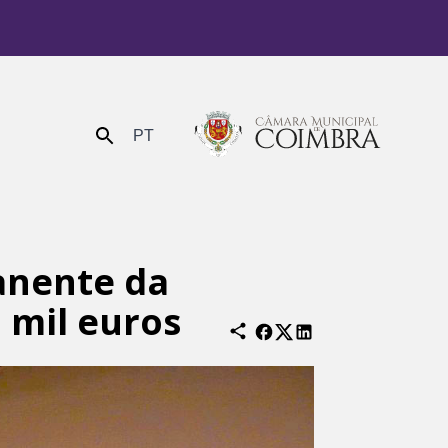
PT
Enviar
anente da
 mil euros