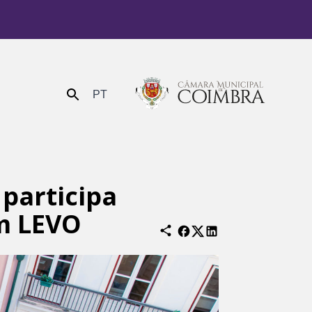
PT
Enviar
participa
om LEVO