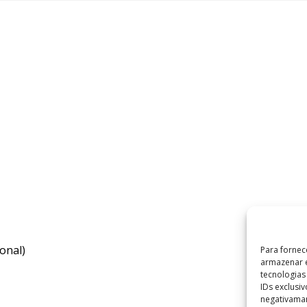
onal)
Para fornec
armazenar e
tecnologia
IDs exclusi
negativaman