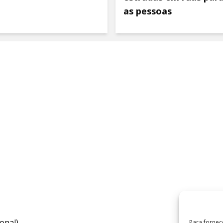
as pessoas
onal)
Para fornec