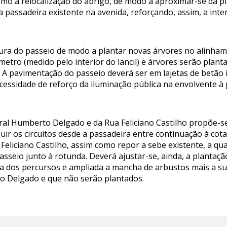
omo a relocalização do abrigo, de modo a aproximar-se da p
 passadeira existente na avenida, reforçando, assim, a inte
gura do passeio de modo a plantar novas árvores no alinham
 metro (medido pelo interior do lancil) e árvores serão plant
 A pavimentação do passeio deverá ser em lajetas de betão i
ecessidade de reforço da iluminação pública na envolvente à
al Humberto Delgado e da Rua Feliciano Castilho propõe-se
ir os circuitos desde a passadeira entre continuação à cot
Feliciano Castilho, assim como repor a sebe existente, a qua
passeio junto à rotunda. Deverá ajustar-se, ainda, a plantaç
a dos percursos e ampliada a mancha de arbustos mais a sul
o Delgado e que não serão plantados.