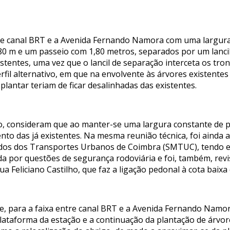
tre canal BRT e a Avenida Fernando Namora com uma largura
1,80 m e um passeio com 1,80 metros, separados por um lanci
stentes, uma vez que o lancil de separação interceta os tro
fil alternativo, em que na envolvente às árvores existentes
plantar teriam de ficar desalinhadas das existentes.
do, consideram que ao manter-se uma largura constante de p
to das já existentes. Na mesma reunião técnica, foi ainda a
ados dos Transportes Urbanos de Coimbra (SMTUC), tendo 
da por questões de segurança rodoviária e foi, também, revi
Feliciano Castilho, que faz a ligação pedonal à cota baixa 
, para a faixa entre canal BRT e a Avenida Fernando Namor
lataforma da estação e a continuação da plantação de árvor