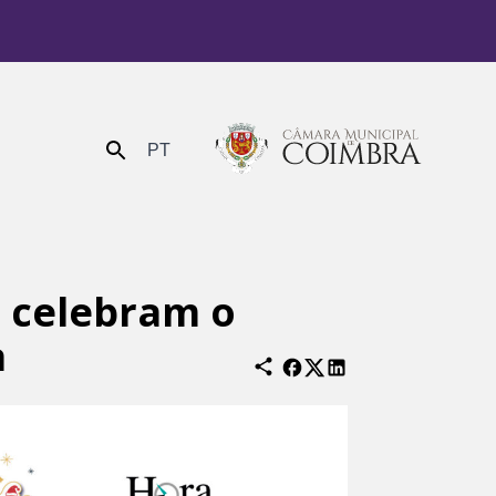
PT
Enviar
a celebram o
a