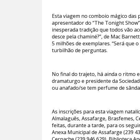
Esta viagem no comboio mágico das pa
apresentador do “The Tonight Show”
inesperada tradição que todos vão ac
desce pela chaminé?”, de Mac Barnett
5 milhões de exemplares. “Será que o
turbilhão de perguntas.
No final do trajeto, há ainda o ritmo e
dramaturgo e presidente da Socieda
ou anafado/se tem perfume de sândal
As inscrições para esta viagem natalí
Almalaguês, Assafarge, Brasfemes, Ce
feitas, durante a tarde, para os segu
Anexa Municipal de Assafarge (239 43
Cernache (239 946 629), Biblioteca An