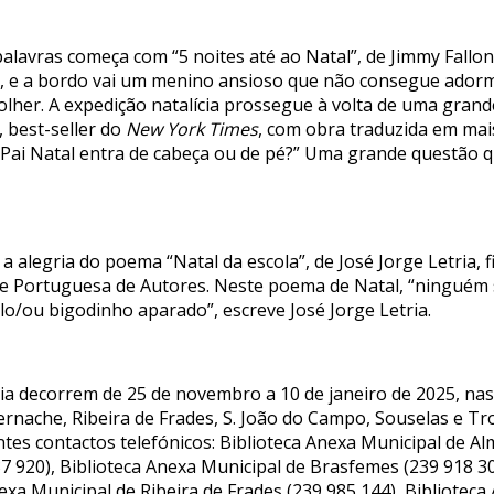
lavras começa com “5 noites até ao Natal”, de Jimmy Fallo
, e a bordo vai um menino ansioso que não consegue ador
olher. A expedição natalícia prossegue à volta de uma grand
, best-seller do
New York Times
, com obra traduzida em mai
 Pai Natal entra de cabeça ou de pé?” Uma grande questão 
 a alegria do poema “Natal da escola”, de José Jorge Letria, fi
de Portuguesa de Autores. Neste poema de Natal, “ninguém
o/ou bigodinho aparado”, escreve José Jorge Letria.
cia decorrem de 25 de novembro a 10 de janeiro de 2025, na
rnache, Ribeira de Frades, S. João do Campo, Souselas e Tr
intes contactos telefónicos: Biblioteca Anexa Municipal de Al
7 920), Biblioteca Anexa Municipal de Brasfemes (239 918 30
exa Municipal de Ribeira de Frades (239 985 144), Bibliotec