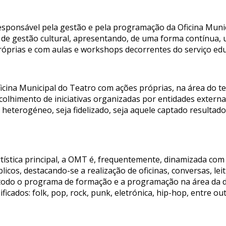
esponsável pela gestão e pela programação da Oficina Muni
 de gestão cultural, apresentando, de uma forma contínua,
óprias e com aulas e workshops decorrentes do serviço edu
icina Municipal do Teatro com ações próprias, na área do t
 acolhimento de iniciativas organizadas por entidades exter
o heterogéneo, seja fidelizado, seja aquele captado resulta
artística principal, a OMT é, frequentemente, dinamizada co
cos, destacando-se a realização de oficinas, conversas, leit
 todo o programa de formação e a programação na área da d
ficados: folk, pop, rock, punk, eletrónica, hip-hop, entre out