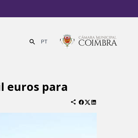
PT
Enviar
l euros para