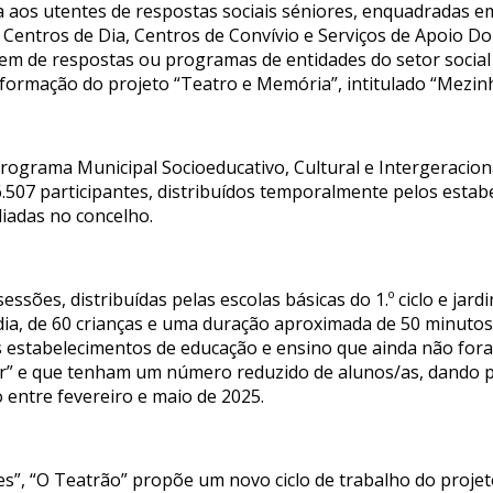
da aos utentes de respostas sociais séniores, enquadradas em
 Centros de Dia, Centros de Convívio e Serviços de Apoio Do
iem de respostas ou programas de entidades do setor social
de formação do projeto “Teatro e Memória”, intitulado “Mez
rograma Municipal Socioeducativo, Cultural e Intergeracion
.507 participantes, distribuídos temporalmente pelos esta
diadas no concelho.
essões, distribuídas pelas escolas básicas do 1.º ciclo e jard
ia, de 60 crianças e uma duração aproximada de 50 minutos
 estabelecimentos de educação e ensino que ainda não fo
r” e que tenham um número reduzido de alunos/as, dando p
 entre fevereiro e maio de 2025.
”, “O Teatrão” propõe um novo ciclo de trabalho do projeto