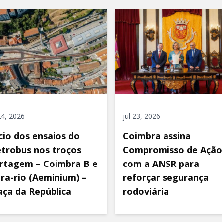
 24, 2026
jul 23, 2026
ício dos ensaios do
Coimbra assina
trobus nos troços
Compromisso de Ação
rtagem – Coimbra B e
com a ANSR para
ira-rio (Aeminium) –
reforçar segurança
aça da República
rodoviária