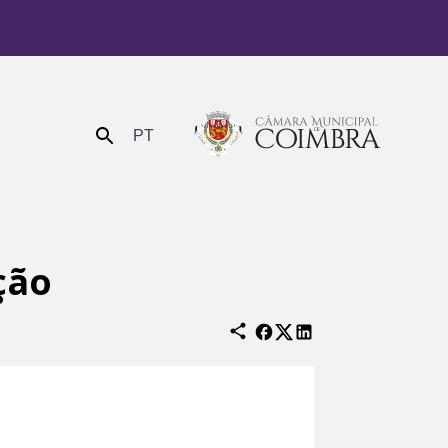
PT
Enviar
ção