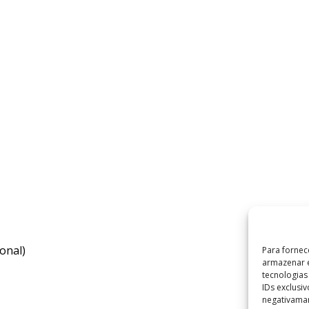
onal)
Para fornec
armazenar e
tecnologia
IDs exclusi
negativaman