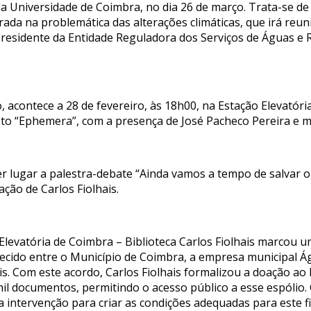
da Universidade de Coimbra, no dia 26 de março. Trata-se de
rada na problemática das alterações climáticas, que irá reu
 presidente da Entidade Reguladora dos Serviços de Águas e 
acontece a 28 de fevereiro, às 18h00, na Estação Elevatória
eto “Ephemera”, com a presença de José Pacheco Pereira e m
er lugar a palestra-debate “Ainda vamos a tempo de salvar
ão de Carlos Fiolhais.
Elevatória de Coimbra – Biblioteca Carlos Fiolhais marcou u
lecido entre o Município de Coimbra, a empresa municipal 
hais. Com este acordo, Carlos Fiolhais formalizou a doação a
il documentos, permitindo o acesso público a esse espólio. 
a intervenção para criar as condições adequadas para este f