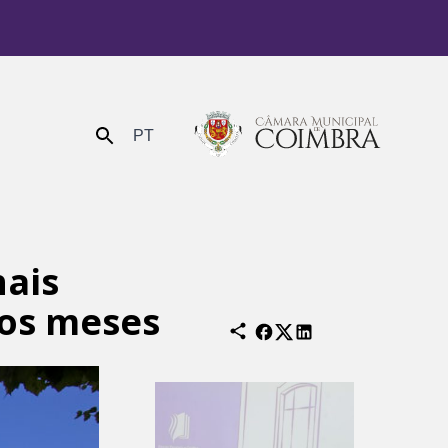
PT
Enviar
hais
os meses