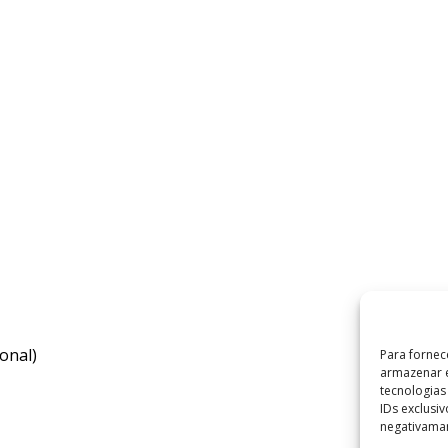
onal)
Para fornec
armazenar e
tecnologia
IDs exclusi
negativaman