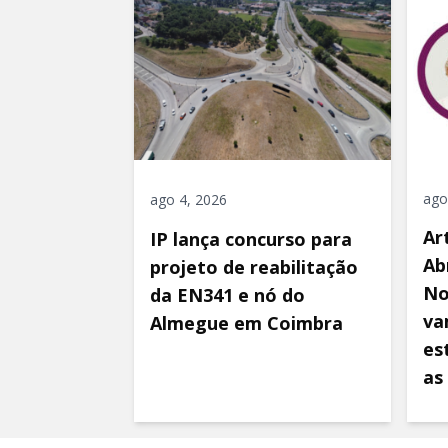
ago
ago 4, 2026
Ar
IP lança concurso para
Ab
projeto de reabilitação
No
da EN341 e nó do
va
Almegue em Coimbra
es
as