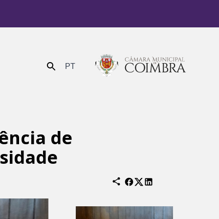
PT
Enviar
ência de
rsidade