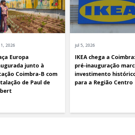
 11, 2026
jul 5, 2026
aça Europa
IKEA chega a Coimbra
augurada junto à
pré-inauguração marc
tação Coimbra-B com
investimento históric
stalação de Paul de
para a Região Centro
bert