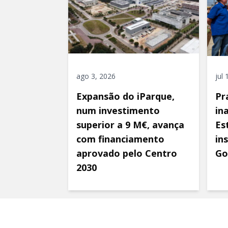
ago 3, 2026
jul
Expansão do iParque,
Pr
num investimento
in
superior a 9 M€, avança
Es
com financiamento
in
aprovado pelo Centro
Go
2030