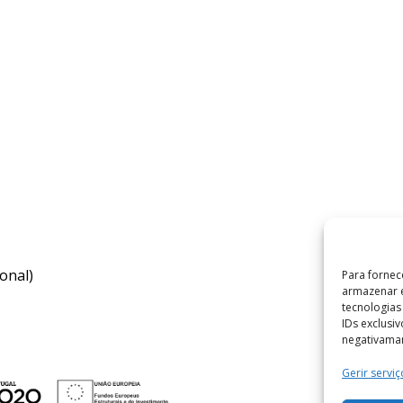
onal)
Para fornec
armazenar e
tecnologia
IDs exclusi
negativaman
Gerir serviç