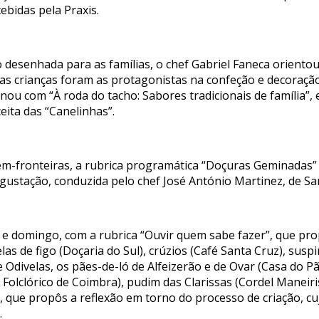
ebidas pela Praxis.
desenhada para as famílias, o chef Gabriel Faneca orient
al as crianças foram as protagonistas na confeção e decoraç
ou com “À roda do tacho: Sabores tradicionais de família”,
eita das “Canelinhas”.
m-fronteiras, a rubrica programática “Doçuras Geminadas” 
gustação, conduzida pelo chef José António Martinez, de S
 e domingo, com a rubrica “Ouvir quem sabe fazer”, que p
las de figo (Doçaria do Sul), crúzios (Café Santa Cruz), sus
 Odivelas, os pães-de-ló de Alfeizerão e de Ovar (Casa do P
Folclórico de Coimbra), pudim das Clarissas (Cordel Maneiri
, que propôs a reflexão em torno do processo de criação, cu
.