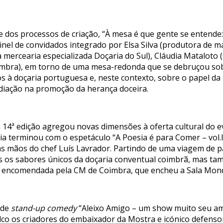
 e dos processos de criação, “À mesa é que gente se entende
nel de convidados integrado por Elsa Silva (produtora de m
 mercearia especializada Doçaria do Sul), Cláudia Mataloto
oimbra), em torno de uma mesa-redonda que se debruçou sob
s à doçaria portuguesa e, neste contexto, sobre o papel d
ediação na promoção da herança doceira.
 a 14ª edição agregou novas dimensões à oferta cultural do
ia terminou com o espetáculo “A Poesia é para Comer – vol.I
s mãos do chef Luís Lavrador. Partindo de uma viagem de pa
 os sabores únicos da doçaria conventual coimbrã, mas ta
va encomendada pela CM de Coimbra, que encheu a Sala Mon
 de
stand-up comedy
“Aleixo Amigo – um show muito seu ami
lco os criadores do embaixador da Mostra e icónico defenso