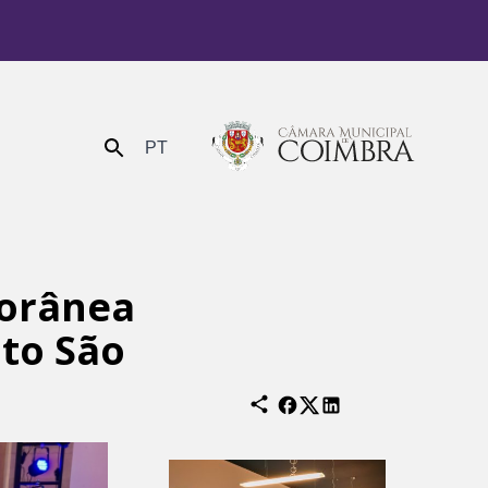
PT
Enviar
porânea
nto São