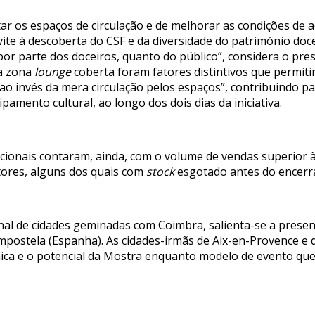
os espaços de circulação e de melhorar as condições de acol
te à descoberta do CSF e da diversidade do património doce
por parte dos doceiros, quanto do público”, considera o pre
da zona
lounge
coberta foram fatores distintivos que permit
o invés da mera circulação pelos espaços”, contribuindo par
ipamento cultural, ao longo dos dois dias da iniciativa.
acionais contaram, ainda, com o volume de vendas superior 
tores, alguns dos quais com
stock
esgotado antes do encerr
nal de cidades geminadas com Coimbra, salienta-se a presen
postela (Espanha). As cidades-irmãs de Aix-en-Provence e 
mica e o potencial da Mostra enquanto modelo de evento q