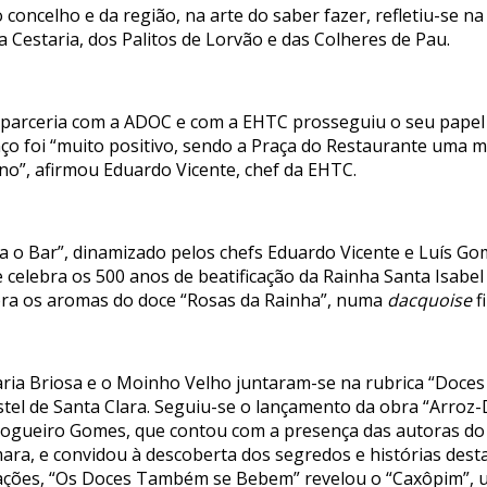
 concelho e da região, na arte do saber fazer, refletiu-se 
 Cestaria, dos Palitos de Lorvão e das Colheres de Pau.
 parceria com a ADOC e com a EHTC prosseguiu o seu papel d
o foi “muito positivo, sendo a Praça do Restaurante uma ma
o”, afirmou Eduardo Vicente, chef da EHTC.
 o Bar”, dinamizado pelos chefs Eduardo Vicente e Luís Gom
celebra os 500 anos de beatificação da Rainha Santa Isabel
bra os aromas do doce “Rosas da Rainha”, numa
dacquoise
f
ia Briosa e o Moinho Velho juntaram-se na rubrica “Doces d
tel de Santa Clara. Seguiu-se o lançamento da obra “Arroz-
ogueiro Gomes, que contou com a presença das autoras do l
mara, e convidou à descoberta dos segredos e histórias de
iações, “Os Doces Também se Bebem” revelou o “Caxôpim”,