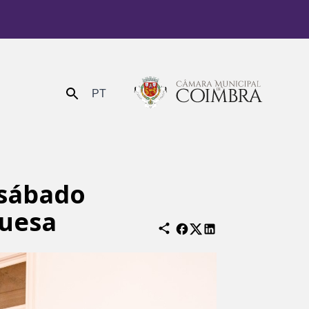
PT
Enviar
 sábado
guesa