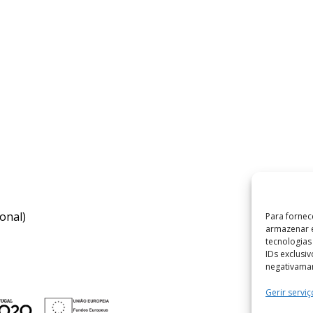
onal)
Para fornec
armazenar e
tecnologia
IDs exclusi
negativaman
Gerir serviç