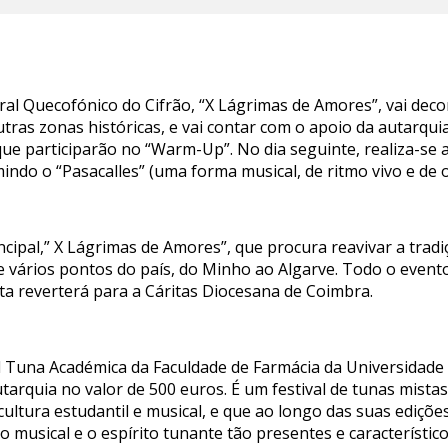
al Quecofónico do Cifrão, “X Lágrimas de Amores”, vai decor
tras zonas históricas, e vai contar com o apoio da autarquia
ue participarão no “Warm-Up”. No dia seguinte, realiza-se 
indo o “Pasacalles” (uma forma musical, de ritmo vivo e de 
ncipal,” X Lágrimas de Amores”, que procura reavivar a tradi
e vários pontos do país, do Minho ao Algarve. Todo o even
ita reverterá para a Cáritas Diocesana de Coimbra.
al Tuna Académica da Faculdade de Farmácia da Universidade 
autarquia no valor de 500 euros. É um festival de tunas mista
cultura estudantil e musical, e que ao longo das suas ediçõe
o musical e o espírito tunante tão presentes e característic