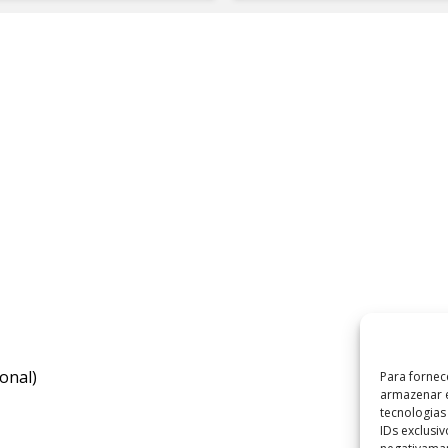
onal)
Para fornec
armazenar e
tecnologia
IDs exclusi