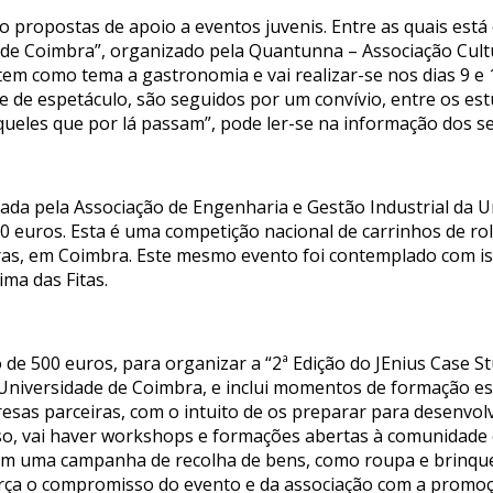
propostas de apoio a eventos juvenis. Entre as quais está 
 de Coimbra”, organizado pela Quantunna – Associação Cult
va tem como tema a gastronomia e vai realizar-se nos dias 9 
te de espetáculo, são seguidos por um convívio, entre os es
ueles que por lá passam”, pode ler-se na informação dos se
ada pela Associação de Engenharia e Gestão Industrial da U
0 euros. Esta é uma competição nacional de carrinhos de rol
iras, em Coimbra. Este mesmo evento foi contemplado com is
ma das Fitas.
o de 500 euros, para organizar a “2ª Edição do JEnius Case S
da Universidade de Coimbra, e inclui momentos de formação e
esas parceiras, com o intuito de os preparar para desenvolv
so, vai haver workshops e formações abertas à comunidade 
ém uma campanha de recolha de bens, como roupa e brinque
eforça o compromisso do evento e da associação com a promoçã