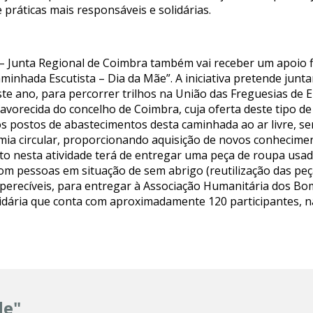
práticas mais responsáveis e solidárias.
 – Junta Regional de Coimbra também vai receber um apoio f
minhada Escutista – Dia da Mãe”. A iniciativa pretende junta
ste ano, para percorrer trilhos na União das Freguesias de E
vorecida do concelho de Coimbra, cuja oferta deste tipo de
os postos de abastecimentos desta caminhada ao ar livre, s
mia circular, proporcionando aquisição de novos conhecimen
rito nesta atividade terá de entregar uma peça de roupa us
com pessoas em situação de sem abrigo (reutilização das peç
perecíveis, para entregar à Associação Humanitária dos Bo
dária que conta com aproximadamente 120 participantes, na
de"