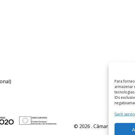
onal)
Para fornec
armazenar e
tecnologia
IDs exclusi
negativaman
Gerir serviç
© 2026 . Câmara Municipal 
A