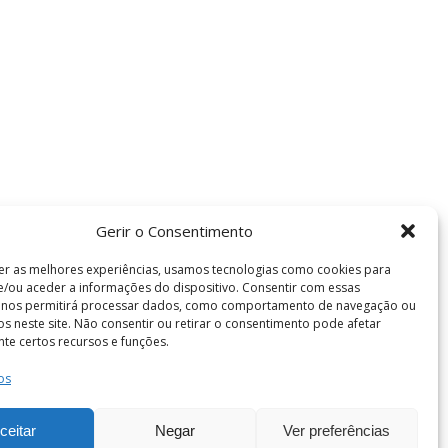
Gerir o Consentimento
er as melhores experiências, usamos tecnologias como cookies para
/ou aceder a informações do dispositivo. Consentir com essas
s nos permitirá processar dados, como comportamento de navegação ou
vos neste site. Não consentir ou retirar o consentimento pode afetar
te certos recursos e funções.
os
Termos e Condições
de Coimbra . Todos os direitos reservados.
ceitar
Negar
Ver preferências