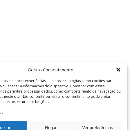
Gerir o Consentimento
er as melhores experiências, usamos tecnologias como cookies para
/ou aceder a informações do dispositivo. Consentir com essas
s nos permitirá processar dados, como comportamento de navegação ou
vos neste site. Não consentir ou retirar o consentimento pode afetar
te certos recursos e funções.
os
Termos e Condições
de Coimbra . Todos os direitos reservados.
ceitar
Negar
Ver preferências