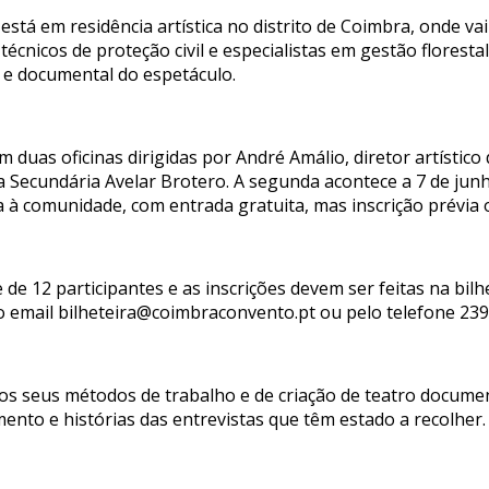
tá em residência artística no distrito de Coimbra, onde vai
técnicos de proteção civil e especialistas em gestão florest
 e documental do espetáculo.
 duas oficinas dirigidas por André Amálio, diretor artístico
a Secundária Avelar Brotero. A segunda acontece a 7 de jun
 à comunidade, com entrada gratuita, mas inscrição prévia 
e de 12 participantes e as inscrições devem ser feitas na bil
o email bilheteira@coimbraconvento.pt ou pelo telefone 239
r os seus métodos de trabalho e de criação de teatro document
ento e histórias das entrevistas que têm estado a recolher.