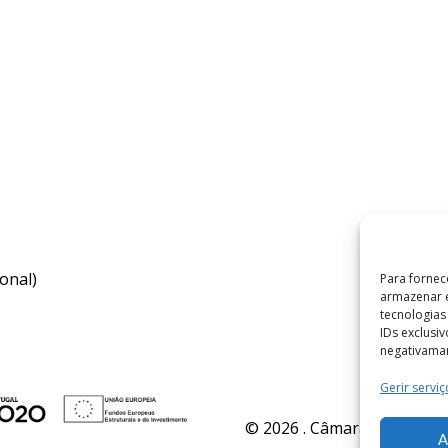
onal)
Para fornec
armazenar e
tecnologia
IDs exclusi
negativaman
Gerir serviç
© 2026 . Câmara Municipal 
A