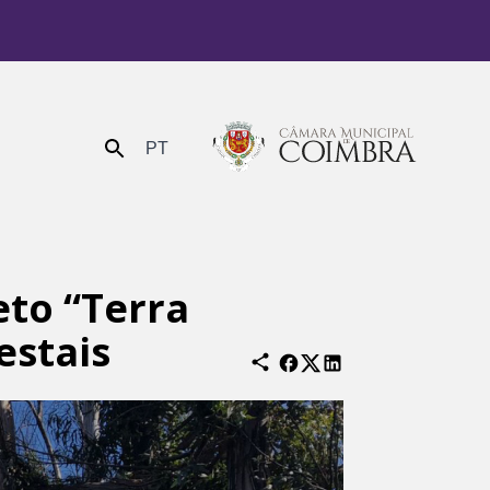
PT
Enviar
to “Terra
estais