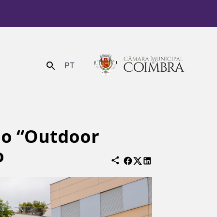
PT
Enviar
no “Outdoor
o