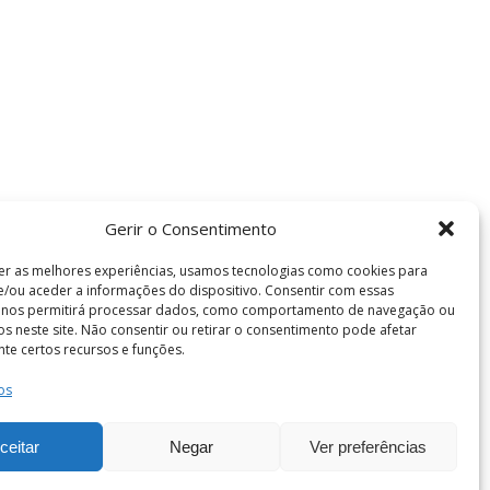
Gerir o Consentimento
er as melhores experiências, usamos tecnologias como cookies para
/ou aceder a informações do dispositivo. Consentir com essas
s nos permitirá processar dados, como comportamento de navegação ou
vos neste site. Não consentir ou retirar o consentimento pode afetar
te certos recursos e funções.
os
Termos e Condições
de Coimbra . Todos os direitos reservados.
ceitar
Negar
Ver preferências