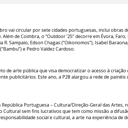
bro vai circular por sete cidades portuguesas, inclui obras d
 Além de Coimbra, o “Outdoor ’25” decorre em Évora, Faro, L
dia R. Sampaio, Edson Chagas (“Oikonomos”), Isabel Baraona,
 (“Bambu”) e Pedro Valdez Cardoso.
to de arte pública que visa democratizar o acesso à criaçã
te publicitários. Este ano, a P28 alargou a rede de painéis 
.
a República Portuguesa – Cultura/Direção-Geral das Artes,
 Cultural sem fins lucrativos que tem como missão a difusão 
sponsabilidade social e cultural, a arte na experiência de 