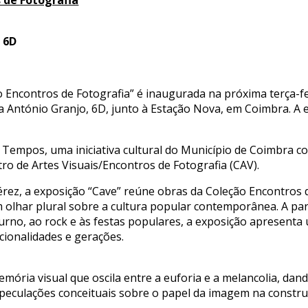
 de Fotografia
, 6D
 Encontros de Fotografia” é inaugurada na próxima terça-fei
ua António Granjo, 6D, junto à Estação Nova, em Coimbra. A e
empos, uma iniciativa cultural do Município de Coimbra co
o de Artes Visuais/Encontros de Fotografia (CAV).
ez, a exposição “Cave” reúne obras da Coleção Encontros de
olhar plural sobre a cultura popular contemporânea. A part
turno, ao rock e às festas populares, a exposição apresenta
cionalidades e gerações.
ria visual que oscila entre a euforia e a melancolia, dand
peculações conceituais sobre o papel da imagem na construç