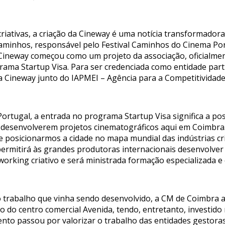
criativas, a criação da Cineway é uma notícia transformador
Caminhos, responsável pelo Festival Caminhos do Cinema P
Cineway começou como um projeto da associação, oficialment
grama Startup Visa. Para ser credenciada como entidade par
Cineway junto do IAPMEI – Agência para a Competitividade
 Portugal, a entrada no programa Startup Visa significa a po
 desenvolverem projetos cinematográficos aqui em Coimbra
 posicionarmos a cidade no mapa mundial das indústrias cri
rmitirá às grandes produtoras internacionais desenvolver 
rking criativo e será ministrada formação especializada e c
 o trabalho que vinha sendo desenvolvido, a CM de Coimbra a
 do centro comercial Avenida, tendo, entretanto, investido
imento passou por valorizar o trabalho das entidades gestor