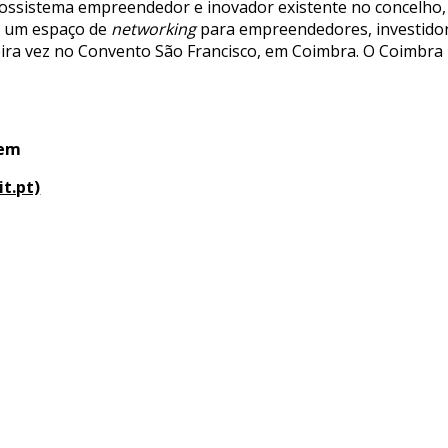
ecossistema empreendedor e inovador existente no concelho
de um espaço de
networking
para empreendedores, investidore
eira vez no Convento São Francisco, em Coimbra. O Coimbra I
 em
t.pt)