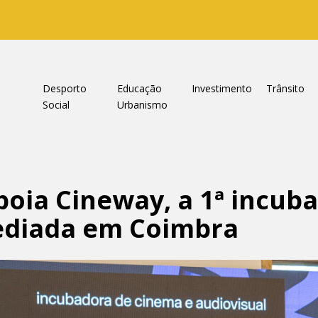
a
Desporto
Educação
Investimento
Trânsito
Social
Urbanismo
oia Cineway, a 1ª incub
sediada em Coimbra