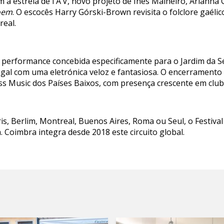
 a estreia de I’A’V, novo projeto de Inês Malheiro, Arianna 
Poem
. O escocês Harry Górski-Brown revisita o folclore gaélic
real.
performance concebida especificamente para o Jardim da Ser
ugal com uma eletrónica veloz e fantasiosa. O encerramento 
s Music dos Países Baixos, com presença crescente em clubes
, Berlim, Montreal, Buenos Aires, Roma ou Seul, o Festival
 Coimbra integra desde 2018 este circuito global.