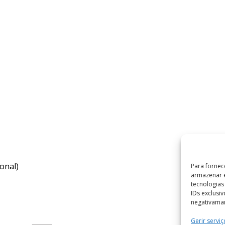
onal)
Para fornec
armazenar e
tecnologia
IDs exclusi
negativaman
Gerir serviç