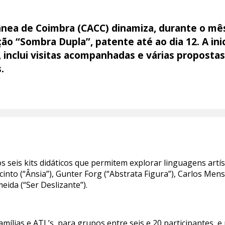
nea de Coimbra (CACC) dinamiza, durante o mê
ão “Sombra Dupla”, patente até ao dia 12. A ini
inclui visitas acompanhadas e várias propostas
.
 seis kits didáticos que permitem explorar linguagens artís
cinto (“Ânsia”), Gunter Forg (“Abstrata Figura”), Carlos Men
eida (“Ser Deslizante”).
amílias e ATL’s, para grupos entre seis e 20 participantes, e 