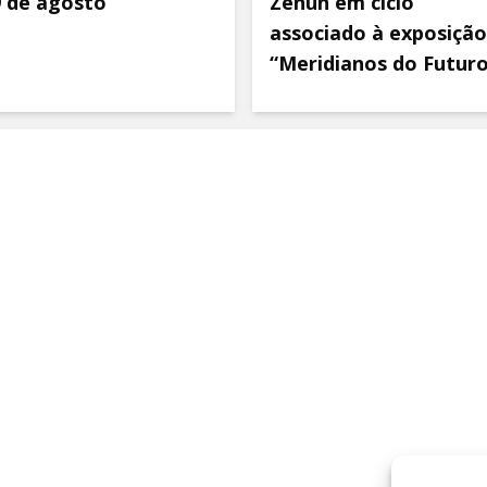
9 de agosto
Zenun em ciclo
associado à exposição
“Meridianos do Futur