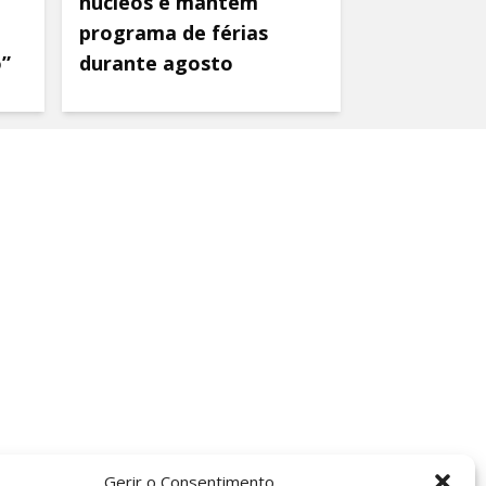
núcleos e mantém
programa de férias
o”
durante agosto
Gerir o Consentimento