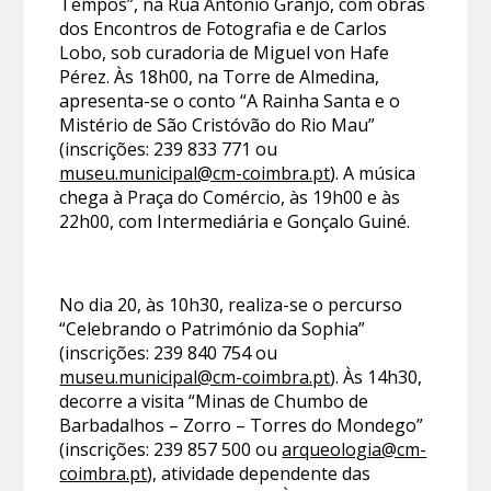
Tempos”, na Rua António Granjo, com obras
dos Encontros de Fotografia e de Carlos
Lobo, sob curadoria de Miguel von Hafe
Pérez. Às 18h00, na Torre de Almedina,
apresenta-se o conto “A Rainha Santa e o
Mistério de São Cristóvão do Rio Mau”
(inscrições: 239 833 771 ou
museu.municipal@cm-coimbra.pt
). A música
chega à Praça do Comércio, às 19h00 e às
22h00, com Intermediária e Gonçalo Guiné.
No dia 20, às 10h30, realiza-se o percurso
“Celebrando o Património da Sophia”
(inscrições: 239 840 754 ou
museu.municipal@cm-coimbra.pt
). Às 14h30,
decorre a visita “Minas de Chumbo de
Barbadalhos – Zorro – Torres do Mondego”
(inscrições: 239 857 500 ou
arqueologia@cm-
coimbra.pt
), atividade dependente das