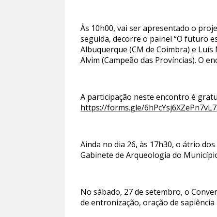
Às 10h00, vai ser apresentado o proj
seguida, decorre o painel “O futuro 
Albuquerque (CM de Coimbra) e Luís
Alvim (Campeão das Províncias). O en
A participação neste encontro é gratui
https://forms.gle/6hPcYsj6XZePn7vL7
Ainda no dia 26, às 17h30, o átrio d
Gabinete de Arqueologia do Município
No sábado, 27 de setembro, o Convento
de entronização, oração de sapiência