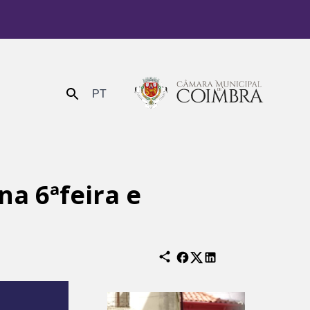
PT
Enviar
na 6ªfeira e