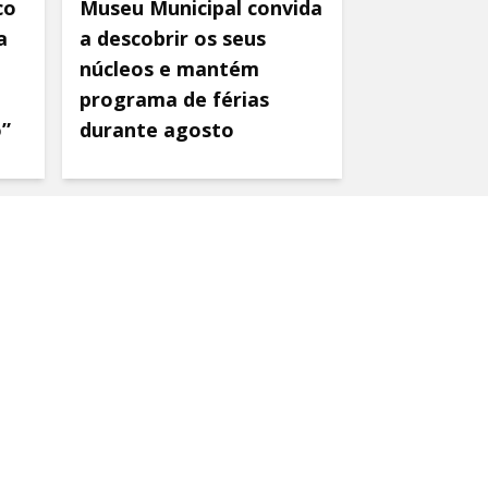
co
Museu Municipal convida
a
a descobrir os seus
núcleos e mantém
programa de férias
o”
durante agosto