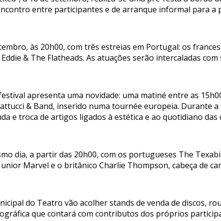
encontro entre participantes e de arranque informal para a
etembro, às 20h00, com três estreias em Portugal: os france
Eddie & The Flatheads. As atuações serão intercaladas com s
 festival apresenta uma novidade: uma matiné entre as 15h00
tucci & Band, inserido numa tournée europeia. Durante a t
nda e troca de artigos ligados à estética e ao quotidiano das
 dia, a partir das 20h00, com os portugueses The Texabil
Junior Marvel e o britânico Charlie Thompson, cabeça de car
nicipal do Teatro vão acolher stands de venda de discos, rou
gráfica que contará com contributos dos próprios participan