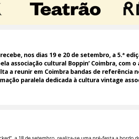
recebe, nos dias 19 e 20 de setembro, a 5.ª ediç
ela associação cultural Boppin’ Coimbra, com o
ta a reunir em Coimbra bandas de referência no 
mação paralela dedicada à cultura vintage asso
Packed”, a 18 de setembro, realiza-se uma pré-festa a bordo d