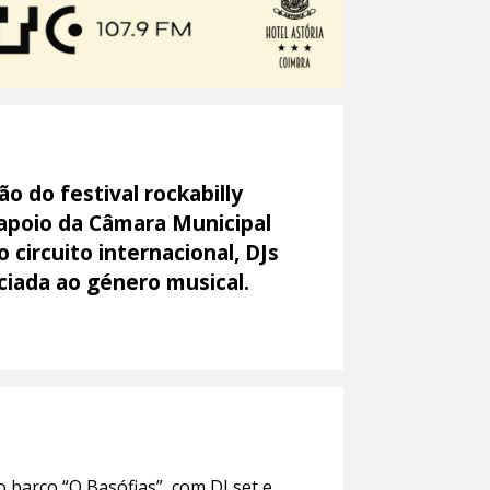
ão do festival rockabilly
 apoio da Câmara Municipal
circuito internacional, DJs
ciada ao género musical.
o barco “O Basófias”, com DJ set e