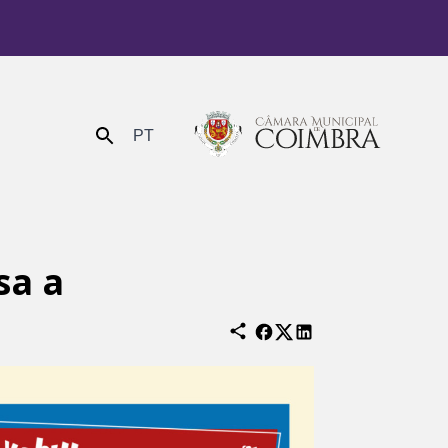
PT
Enviar
sa a