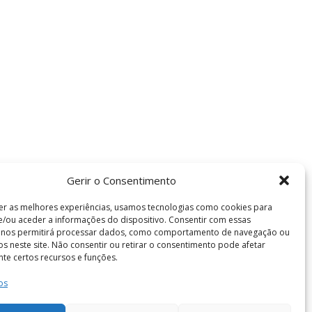
Gerir o Consentimento
er as melhores experiências, usamos tecnologias como cookies para
/ou aceder a informações do dispositivo. Consentir com essas
s nos permitirá processar dados, como comportamento de navegação ou
vos neste site. Não consentir ou retirar o consentimento pode afetar
te certos recursos e funções.
os
Termos e Condições
de Coimbra . Todos os direitos reservados.