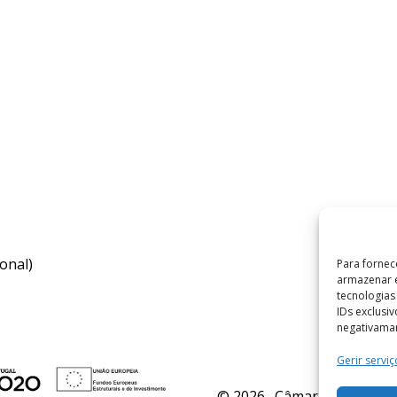
onal)
Para fornec
armazenar e
tecnologia
IDs exclusi
negativaman
Gerir serviç
© 2026 . Câmara Municipal 