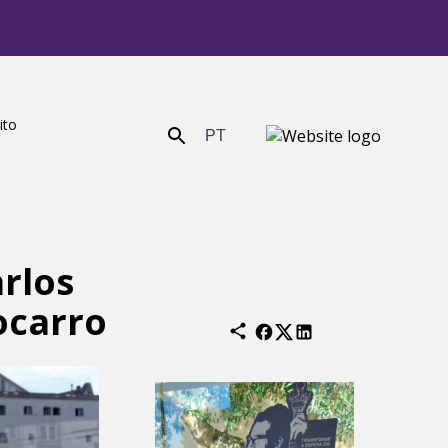
ito
PT
Enviar
rlos
ocarro