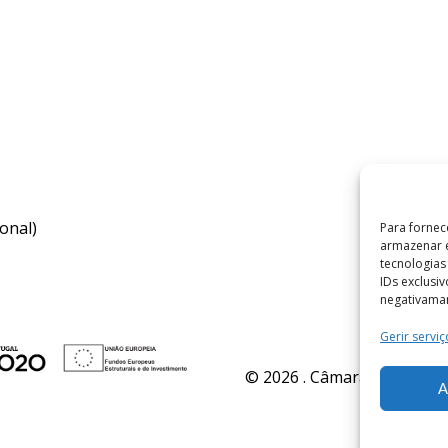
onal)
Para fornec
armazenar e
tecnologia
IDs exclusi
negativaman
Gerir serviç
© 2026 . Câmara Municipal 
A