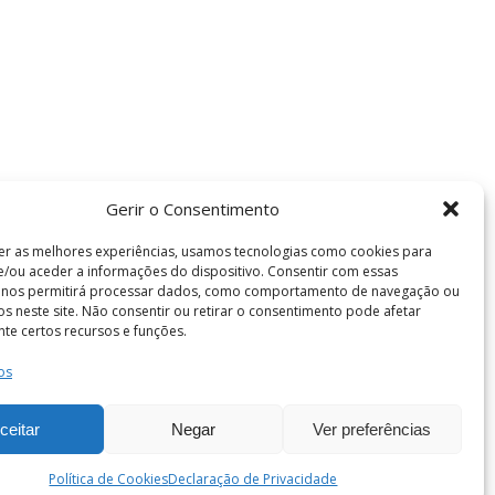
Gerir o Consentimento
er as melhores experiências, usamos tecnologias como cookies para
/ou aceder a informações do dispositivo. Consentir com essas
s nos permitirá processar dados, como comportamento de navegação ou
vos neste site. Não consentir ou retirar o consentimento pode afetar
te certos recursos e funções.
os
Termos e Condições
de Coimbra . Todos os direitos reservados.
ceitar
Negar
Ver preferências
Política de Cookies
Declaração de Privacidade