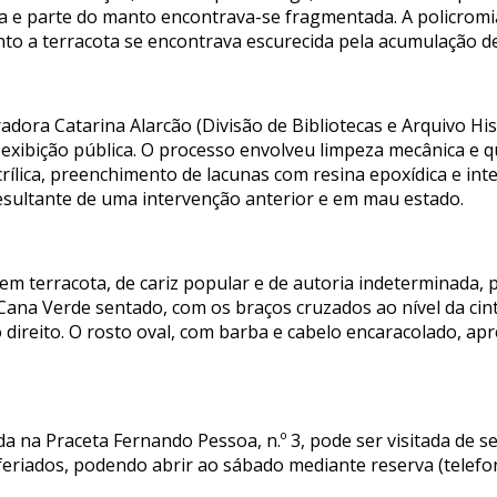
ida e parte do manto encontrava-se fragmentada. A policromi
to a terracota se encontrava escurecida pela acumulação de
dora Catarina Alarcão (Divisão de Bibliotecas e Arquivo Hist
 exibição pública. O processo envolveu limpeza mecânica e q
ílica, preenchimento de lacunas com resina epoxídica e inte
sultante de uma intervenção anterior e em mau estado.
em terracota, de cariz popular e de autoria indeterminada,
 Cana Verde sentado, com os braços cruzados ao nível da cin
ireito. O rosto oval, com barba e cabelo encaracolado, a
a na Praceta Fernando Pessoa, n.º 3, pode ser visitada de s
eriados, podendo abrir ao sábado mediante reserva (telefon