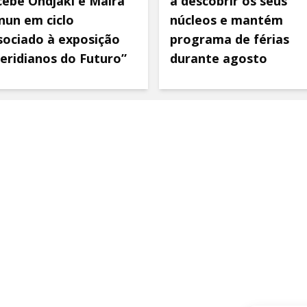
cebe Ondjaki e Maíra
a descobrir os seus
nun em ciclo
núcleos e mantém
sociado à exposição
programa de férias
eridianos do Futuro”
durante agosto