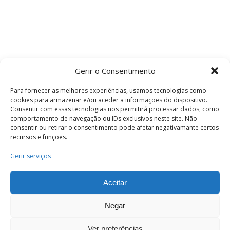
Gerir o Consentimento
Para fornecer as melhores experiências, usamos tecnologias como
cookies para armazenar e/ou aceder a informações do dispositivo.
Consentir com essas tecnologias nos permitirá processar dados, como
comportamento de navegação ou IDs exclusivos neste site. Não
consentir ou retirar o consentimento pode afetar negativamante certos
recursos e funções.
Termos e Condições
Gerir serviços
Aceitar
© 2026 . Câmara Municipal de Coimbra . Todos
os direitos reservados.
Negar
Ver preferências